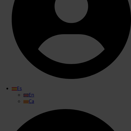
Es
En
Ca