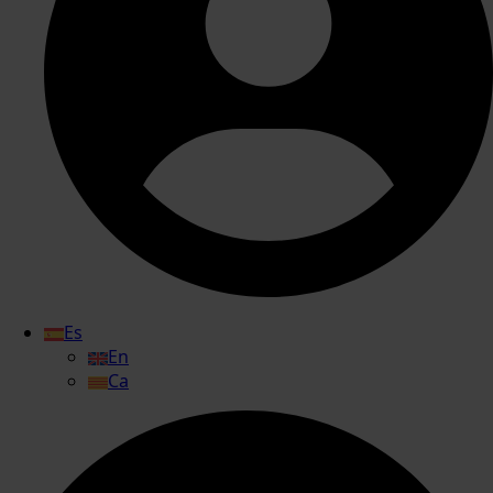
Es
En
Ca