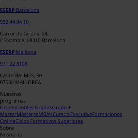
ESERP
Barcelona
932 44 94 10
Carrer de Girona, 24,
L'Eixample, 08010 Barcelona
ESERP
Mallorca
971 22 8108
CALLE BALMES, 50
07004 MALLORCA
Nuestros
programas
Grados
Dobles Grados
Grado +
Master
Másteres
MBA's
Cursos Executive
Formaciones
Online
Ciclos Formativos Superiores
Sobre
Nosotros