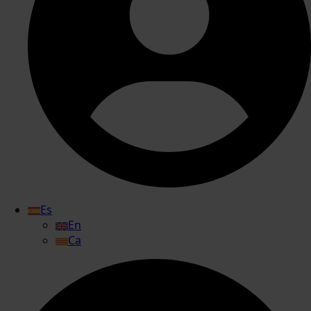
Es
En
Ca