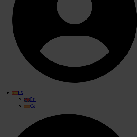
Es
En
Ca