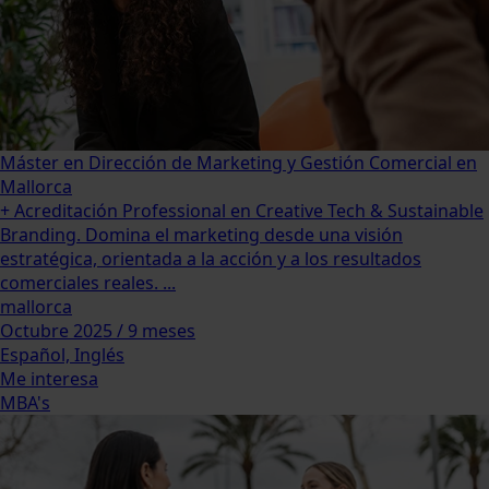
Máster en Dirección de Marketing y Gestión Comercial en
Mallorca
+ Acreditación Professional en Creative Tech & Sustainable
Branding. Domina el marketing desde una visión
estratégica, orientada a la acción y a los resultados
comerciales reales. ...
mallorca
Octubre 2025 / 9 meses
Español, Inglés
Me interesa
MBA's