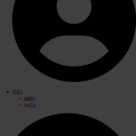
Es
En
Ca