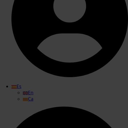
Es
En
Ca