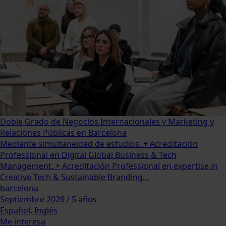
Doble Grado de Negocios Internacionales y Marketing y
Relaciones Públicas en Barcelona
Mediante simultaneidad de estudios. + Acreditación
Professional en Digital Global Business & Tech
Management. + Acreditación Professional en expertise in
Creative Tech & Sustainable Branding...
barcelona
Septiembre 2026 / 5 años
Español, Inglés
Me interesa