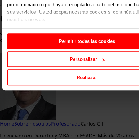
proporcionado o que hayan recopilado a partir del uso que 
sus servicios. Usted acepta nuestras cookies si continúa uti
Carlos Gil
nuestro sitio web.
Servicios de Directivos a Coste variable en ABSOLUT
Strategy Consulting
Permitir todas las cookies
Personalizar
Rechazar
Home
Sobre nosotros
Profesorado
Carlos Gil
Licenciado en Derecho y MBA por ESADE. Más de 20 años