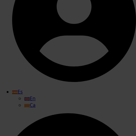
Es
En
Ca