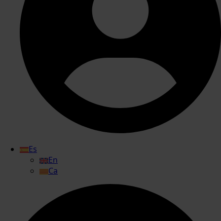
Es
En
Ca