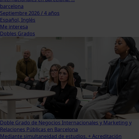
barcelona
Septiembre 2026 / 4 años
Español, Inglés
Me interesa
Dobles Grados
Doble Grado de Negocios Internacionales y Marketing y
Relaciones Públicas en Barcelona
Mediante simultaneidad de estudios. + Acreditación