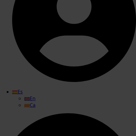
Es
En
Ca