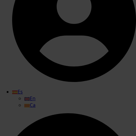
Es
En
Ca