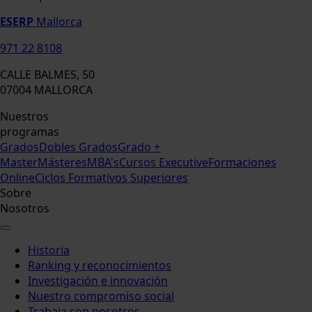
ESERP
Mallorca
971 22 8108
CALLE BALMES, 50
07004 MALLORCA
Nuestros
programas
Grados
Dobles Grados
Grado +
Master
Másteres
MBA's
Cursos Executive
Formaciones
Online
Ciclos Formativos Superiores
Sobre
Nosotros
Historia
Ranking y reconocimientos
Investigación e innovación
Nuestro compromiso social
Trabaja con nosotros