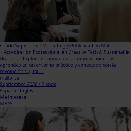
Grado Superior de Marketing y Publicidad en Mallorca
+ Acreditación Professional en Creative Tech & Sustainable
Branding. Explora el mundo de las marcas mientras
aprendes en un entorno práctico y conectado con la
revolución digital. ...
mallorca
Septiembre 2026 / 2 años
Español, Inglés
Me interesa
MBA's