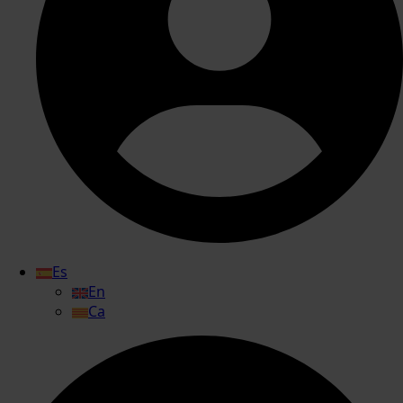
Es
En
Ca