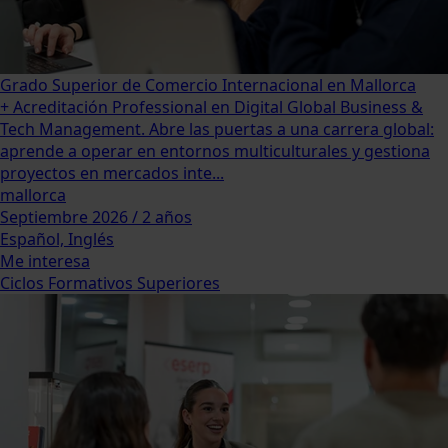
Grado Superior de Comercio Internacional en Mallorca
+ Acreditación Professional en Digital Global Business &
Tech Management. Abre las puertas a una carrera global:
aprende a operar en entornos multiculturales y gestiona
proyectos en mercados inte...
mallorca
Septiembre 2026 / 2 años
Español, Inglés
Me interesa
Ciclos Formativos Superiores