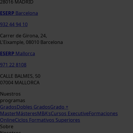
28016 MADRID
ESERP
Barcelona
932 44 94 10
Carrer de Girona, 24,
L'Eixample, 08010 Barcelona
ESERP
Mallorca
971 22 8108
CALLE BALMES, 50
07004 MALLORCA
Nuestros
programas
Grados
Dobles Grados
Grado +
Master
Másteres
MBA's
Cursos Executive
Formaciones
Online
Ciclos Formativos Superiores
Sobre