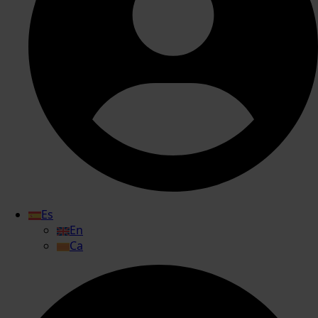
Es
En
Ca