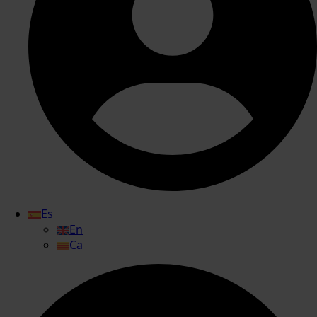
Es
En
Ca