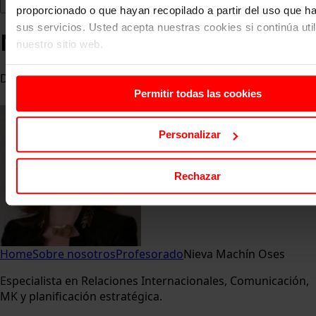
proporcionado o que hayan recopilado a partir del uso que 
sus servicios. Usted acepta nuestras cookies si continúa uti
Nieva Machín Oses
nuestro sitio web.
Doctora en Ciencias Políticas y Profesora Universitaria
Permitir todas las cookies
Personalizar
Rechazar
Home
Sobre nosotros
Profesorado
Nieva Machín Oses
Especialista en Relaciones Internacionales, Comunicación,
MK y planificación estratégica.