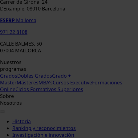
Carrer de Girona, 24,
L'Eixample, 08010 Barcelona
ESERP
Mallorca
971 22 8108
CALLE BALMES, 50
07004 MALLORCA
Nuestros
programas
Grados
Dobles Grados
Grado +
Master
Másteres
MBA's
Cursos Executive
Formaciones
Online
Ciclos Formativos Superiores
Sobre
Nosotros
Historia
Ranking y reconocimientos
Investigación e innovación