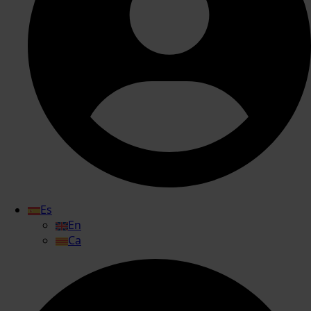
Es
En
Ca