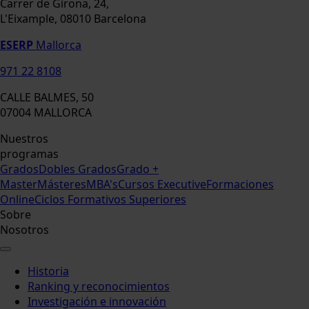
Carrer de Girona, 24,
L'Eixample, 08010 Barcelona
ESERP
Mallorca
971 22 8108
CALLE BALMES, 50
07004 MALLORCA
Nuestros
programas
Grados
Dobles Grados
Grado +
Master
Másteres
MBA's
Cursos Executive
Formaciones
Online
Ciclos Formativos Superiores
Sobre
Nosotros
Historia
Ranking y reconocimientos
Investigación e innovación