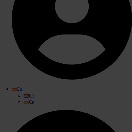
Es
En
Ca