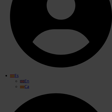
Es
En
Ca