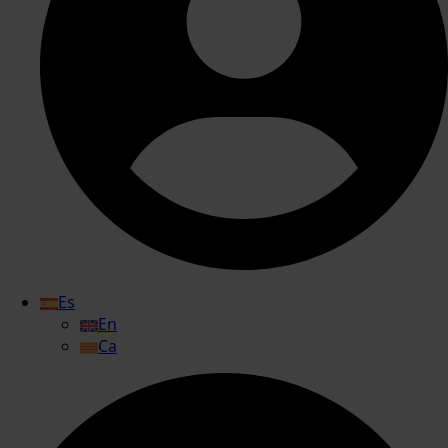
Es
En
Ca