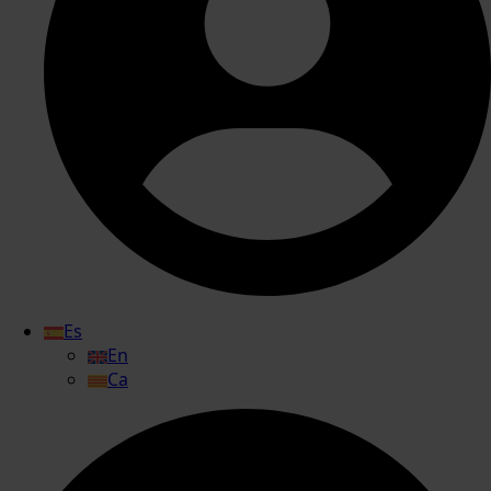
Es
En
Ca