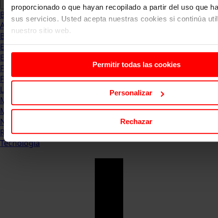
proporcionado o que hayan recopilado a partir del uso que 
Blog
sus servicios. Usted acepta nuestras cookies si continúa uti
Abogacia
nuestro sitio web.
Business
Empleo & Emprendimiento
Empresas
Permitir todas las cookies
Finanzas
Formación & Estudios
Luxury
Personalizar
Management
Marketing & Comunicación
Negocios
Rechazar
Recursos Humanos
Tecnología