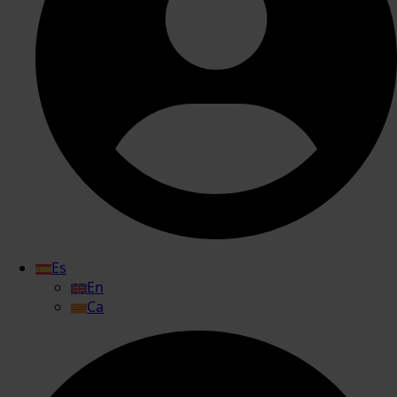
Es
En
Ca