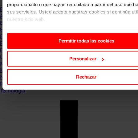
proporcionado o que hayan recopilado a partir del uso que 
Blog
sus servicios. Usted acepta nuestras cookies si continúa uti
Abogacia
nuestro sitio web.
Business
Empleo & Emprendimiento
Empresas
Permitir todas las cookies
Finanzas
Formación & Estudios
Luxury
Personalizar
Management
Marketing & Comunicación
Negocios
Rechazar
Recursos Humanos
Tecnología