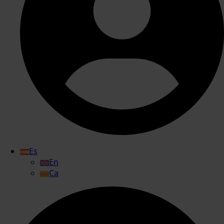
Es
En
Ca