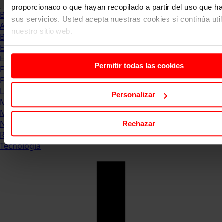
proporcionado o que hayan recopilado a partir del uso que 
Blog
sus servicios. Usted acepta nuestras cookies si continúa uti
Abogacia
nuestro sitio web.
Business
Empleo & Emprendimiento
Empresas
Permitir todas las cookies
Finanzas
Formación & Estudios
Luxury
Personalizar
Management
Marketing & Comunicación
Negocios
Rechazar
Recursos Humanos
Tecnología