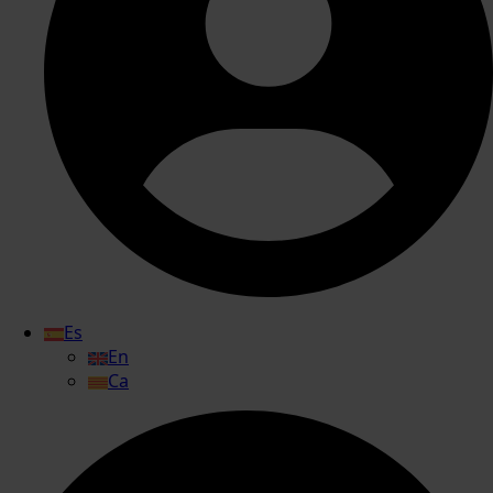
Es
En
Ca