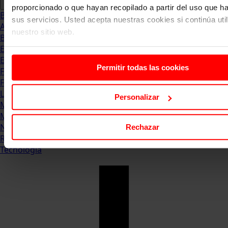
proporcionado o que hayan recopilado a partir del uso que 
Blog
sus servicios. Usted acepta nuestras cookies si continúa uti
Abogacia
nuestro sitio web.
Business
Empleo & Emprendimiento
Empresas
Permitir todas las cookies
Finanzas
Formación & Estudios
Luxury
Personalizar
Management
Marketing & Comunicación
Negocios
Rechazar
Recursos Humanos
Tecnología