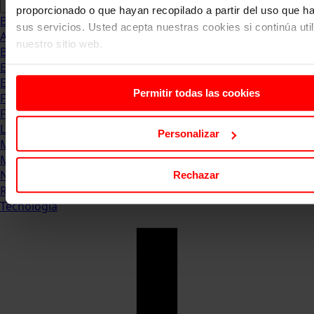
proporcionado o que hayan recopilado a partir del uso que 
Blog
sus servicios. Usted acepta nuestras cookies si continúa uti
Abogacia
nuestro sitio web.
Business
Empleo & Emprendimiento
Empresas
Permitir todas las cookies
Finanzas
Formación & Estudios
Luxury
Personalizar
Management
Marketing & Comunicación
Negocios
Rechazar
Recursos Humanos
Tecnología