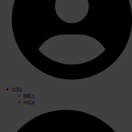
Es
En
Ca