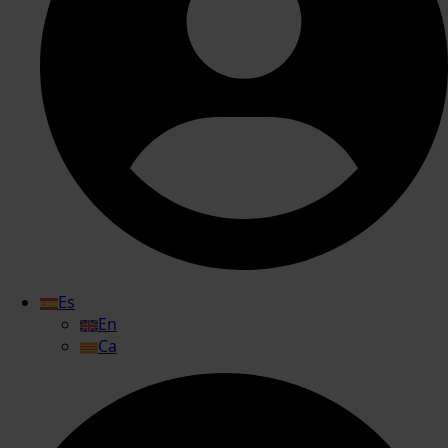
Es
En
Ca