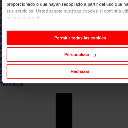
proporcionado o que hayan recopilado a partir del uso que 
Blog
sus servicios. Usted acepta nuestras cookies si continúa uti
Abogacia
nuestro sitio web.
Business
Empleo & Emprendimiento
Empresas
Permitir todas las cookies
Finanzas
Formación & Estudios
Luxury
Personalizar
Management
Marketing & Comunicación
Negocios
Rechazar
Recursos Humanos
Tecnología