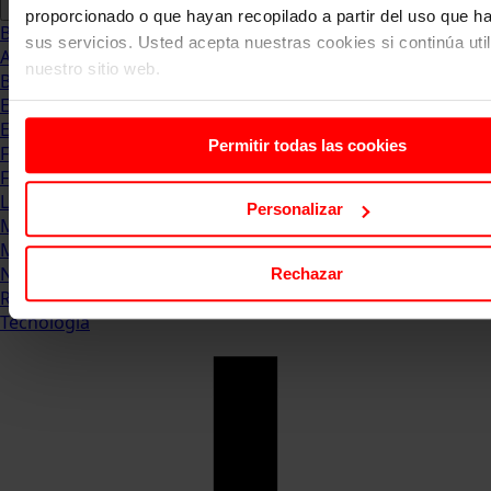
proporcionado o que hayan recopilado a partir del uso que 
Blog
sus servicios. Usted acepta nuestras cookies si continúa uti
Abogacia
nuestro sitio web.
Business
Empleo & Emprendimiento
Empresas
Permitir todas las cookies
Finanzas
Formación & Estudios
Luxury
Personalizar
Management
Marketing & Comunicación
Negocios
Rechazar
Recursos Humanos
Tecnología