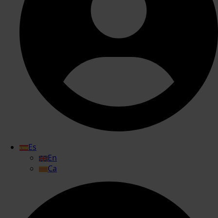
Es
En
Ca