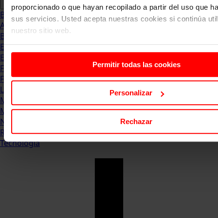
proporcionado o que hayan recopilado a partir del uso que 
Blog
sus servicios. Usted acepta nuestras cookies si continúa uti
Abogacia
nuestro sitio web.
Business
Empleo & Emprendimiento
Empresas
Permitir todas las cookies
Finanzas
Formación & Estudios
Luxury
Personalizar
Management
Marketing & Comunicación
Negocios
Rechazar
Recursos Humanos
Tecnología