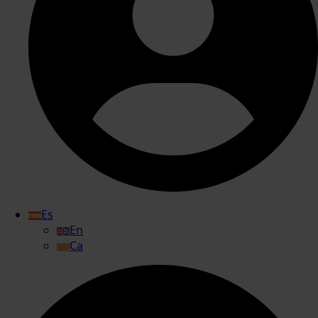
Es
En
Ca