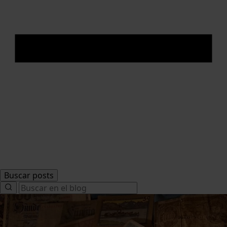
Buscar posts
Search
for: