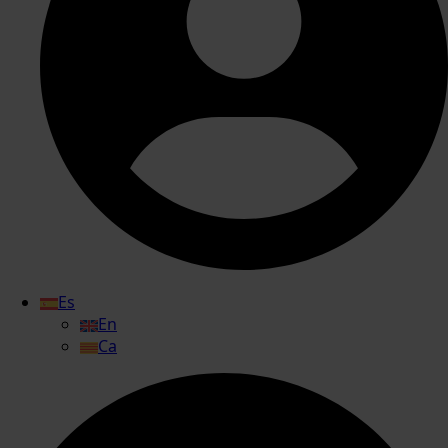
Es
En
Ca