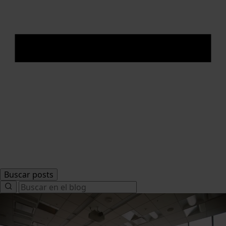
Buscar posts
Search
for: