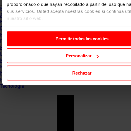
proporcionado o que hayan recopilado a partir del uso que 
Blog
sus servicios. Usted acepta nuestras cookies si continúa uti
Abogacia
nuestro sitio web.
Business
Empleo & Emprendimiento
Empresas
Permitir todas las cookies
Finanzas
Formación & Estudios
Luxury
Personalizar
Management
Marketing & Comunicación
Negocios
Rechazar
Recursos Humanos
Tecnología