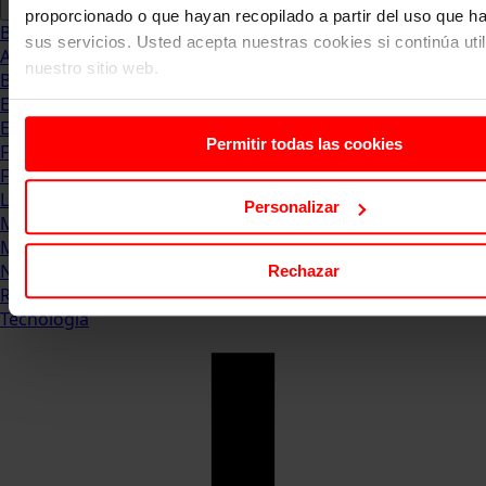
proporcionado o que hayan recopilado a partir del uso que 
Blog
sus servicios. Usted acepta nuestras cookies si continúa uti
Abogacia
nuestro sitio web.
Business
Empleo & Emprendimiento
Empresas
Permitir todas las cookies
Finanzas
Formación & Estudios
Luxury
Personalizar
Management
Marketing & Comunicación
Negocios
Rechazar
Recursos Humanos
Tecnología