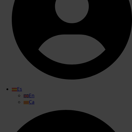
Es
En
Ca