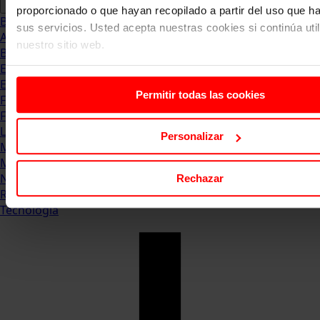
proporcionado o que hayan recopilado a partir del uso que 
Blog
sus servicios. Usted acepta nuestras cookies si continúa uti
Abogacia
nuestro sitio web.
Business
Empleo & Emprendimiento
Empresas
Permitir todas las cookies
Finanzas
Formación & Estudios
Luxury
Personalizar
Management
Marketing & Comunicación
Negocios
Rechazar
Recursos Humanos
Tecnología