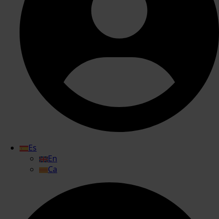
Es
En
Ca