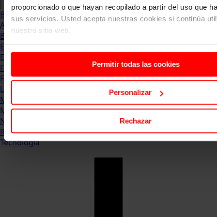
proporcionado o que hayan recopilado a partir del uso que 
Blog
sus servicios. Usted acepta nuestras cookies si continúa uti
Abogacia
nuestro sitio web.
Business
Empleo & Emprendimiento
Empresas
Permitir todas las cookies
Finanzas
Formación & Estudios
Luxury
Personalizar
Management
Marketing & Comunicación
Negocios
Rechazar
Recursos Humanos
Tecnología