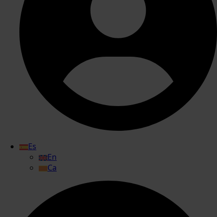
Es
En
Ca