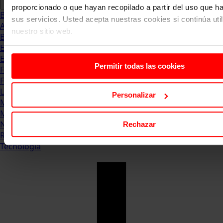
proporcionado o que hayan recopilado a partir del uso que 
Blog
sus servicios. Usted acepta nuestras cookies si continúa uti
Abogacia
nuestro sitio web.
Business
Empleo & Emprendimiento
Empresas
Permitir todas las cookies
Finanzas
Formación & Estudios
Luxury
Personalizar
Management
Marketing & Comunicación
Negocios
Rechazar
Recursos Humanos
Tecnología