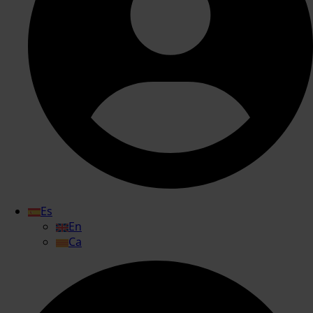
Es
En
Ca