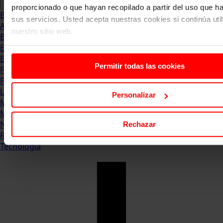
proporcionado o que hayan recopilado a partir del uso que 
Blog
sus servicios. Usted acepta nuestras cookies si continúa uti
Abogacia
nuestro sitio web.
Business
Empleo & Emprendimiento
Empresas
Permitir todas las cookies
Finanzas
Formación & Estudios
Luxury
Personalizar
Management
Marketing & Comunicación
Negocios
Rechazar
Recursos Humanos
Tecnología