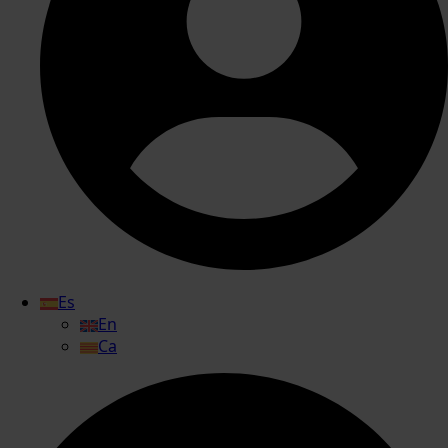
Es
En
Ca