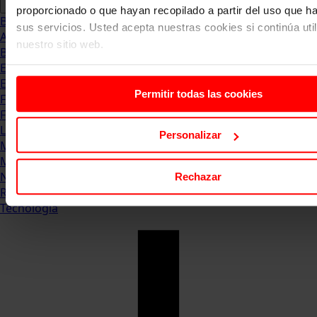
proporcionado o que hayan recopilado a partir del uso que 
Blog
sus servicios. Usted acepta nuestras cookies si continúa uti
Abogacia
nuestro sitio web.
Business
Empleo & Emprendimiento
Empresas
Permitir todas las cookies
Finanzas
Formación & Estudios
Luxury
Personalizar
Management
Marketing & Comunicación
Negocios
Rechazar
Recursos Humanos
Tecnología