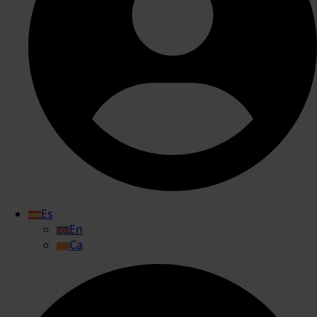
Es
En
Ca