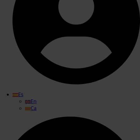
Es
En
Ca