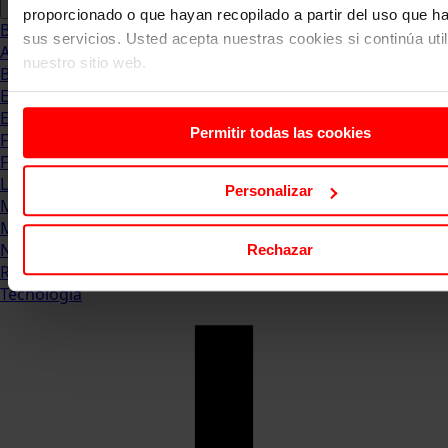
proporcionado o que hayan recopilado a partir del uso que 
Blog
sus servicios. Usted acepta nuestras cookies si continúa uti
Abogacia
nuestro sitio web.
Business
Empleo & Emprendimiento
Empresas
Permitir todas las cookies
Finanzas
Formación & Estudios
Luxury
Personalizar
Management
Marketing & Comunicación
Negocios
Rechazar
Recursos Humanos
Tecnología