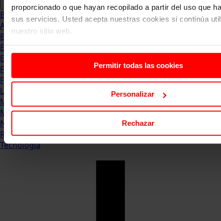
proporcionado o que hayan recopilado a partir del uso que 
Blog
sus servicios. Usted acepta nuestras cookies si continúa uti
Abogacia
nuestro sitio web.
Business
Empleo & Emprendimiento
Empresas
Permitir todas las cookies
Finanzas
Formación & Estudios
Luxury
Personalizar
Management
Marketing & Comunicación
Negocios
Rechazar
Recursos Humanos
Tecnología