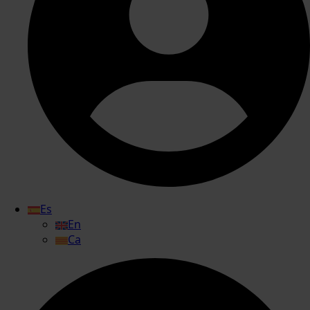
Es
En
Ca