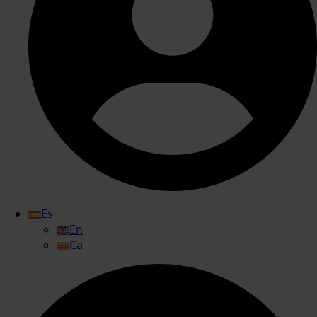
Es
En
Ca