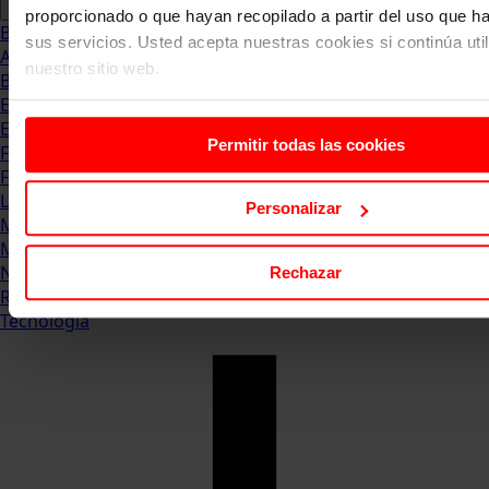
proporcionado o que hayan recopilado a partir del uso que 
Blog
sus servicios. Usted acepta nuestras cookies si continúa uti
Abogacia
nuestro sitio web.
Business
Empleo & Emprendimiento
Empresas
Permitir todas las cookies
Finanzas
Formación & Estudios
Luxury
Personalizar
Management
Marketing & Comunicación
Negocios
Rechazar
Recursos Humanos
Tecnología