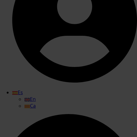
Es
En
Ca