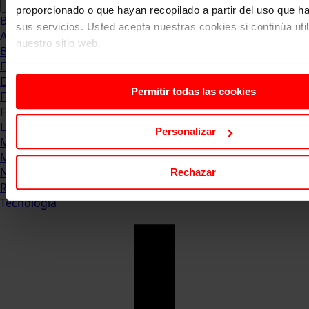
proporcionado o que hayan recopilado a partir del uso que 
Blog
sus servicios. Usted acepta nuestras cookies si continúa uti
Abogacia
nuestro sitio web.
Business
Empleo & Emprendimiento
Empresas
Permitir todas las cookies
Finanzas
Formación & Estudios
Luxury
Personalizar
Management
Marketing & Comunicación
Negocios
Rechazar
Recursos Humanos
Tecnología