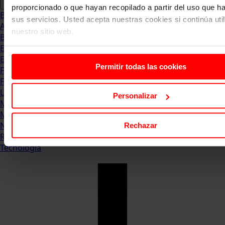
proporcionado o que hayan recopilado a partir del uso que 
Blog
sus servicios. Usted acepta nuestras cookies si continúa uti
Abogacia
nuestro sitio web.
Business
Empleo & Emprendimiento
Empresas
Permitir todas las cookies
Finanzas
Formación & Estudios
Luxury
Personalizar
Management
Marketing & Comunicación
Negocios
Rechazar
Recursos Humanos
Tecnología