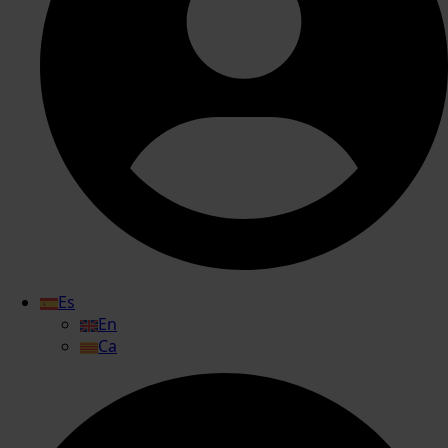
Es
En
Ca