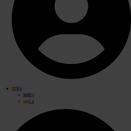
Es
En
Ca