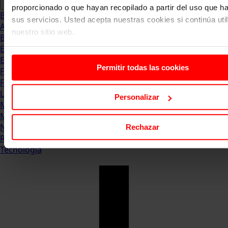
proporcionado o que hayan recopilado a partir del uso que 
Blog
sus servicios. Usted acepta nuestras cookies si continúa uti
Abogacia
nuestro sitio web.
Business
Empleo & Emprendimiento
Empresas
Permitir todas las cookies
Finanzas
Formación & Estudios
Luxury
Personalizar
Management
Marketing & Comunicación
Negocios
Rechazar
Recursos Humanos
Tecnología