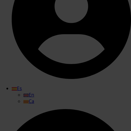
Es
En
Ca