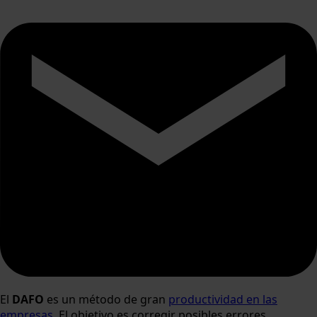
El
DAFO
es un método de gran
productividad en las
empresas
. El objetivo es corregir posibles errores