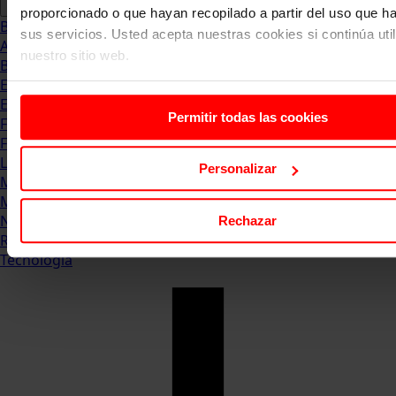
proporcionado o que hayan recopilado a partir del uso que 
Blog
sus servicios. Usted acepta nuestras cookies si continúa uti
Abogacia
nuestro sitio web.
Business
Empleo & Emprendimiento
Empresas
Permitir todas las cookies
Finanzas
Formación & Estudios
Luxury
Personalizar
Management
Marketing & Comunicación
Negocios
Rechazar
Recursos Humanos
Tecnología