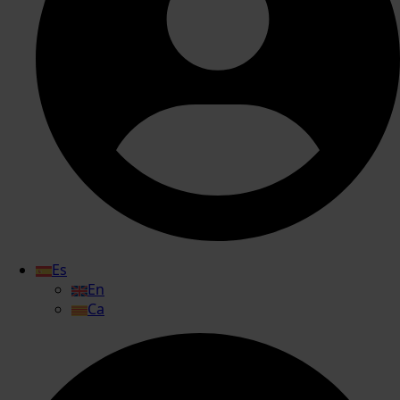
Es
En
Ca