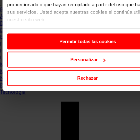
proporcionado o que hayan recopilado a partir del uso que 
Blog
sus servicios. Usted acepta nuestras cookies si continúa uti
Abogacia
nuestro sitio web.
Business
Empleo & Emprendimiento
Empresas
Permitir todas las cookies
Finanzas
Formación & Estudios
Luxury
Personalizar
Management
Marketing & Comunicación
Negocios
Rechazar
Recursos Humanos
Tecnología