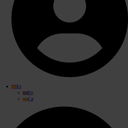
Es
En
Ca