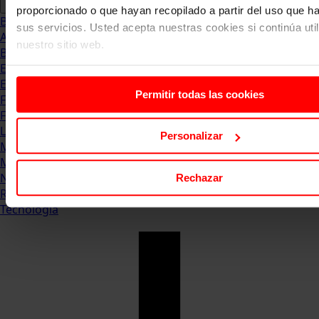
proporcionado o que hayan recopilado a partir del uso que 
Blog
sus servicios. Usted acepta nuestras cookies si continúa uti
Abogacia
nuestro sitio web.
Business
Empleo & Emprendimiento
Empresas
Permitir todas las cookies
Finanzas
Formación & Estudios
Luxury
Personalizar
Management
Marketing & Comunicación
Negocios
Rechazar
Recursos Humanos
Tecnología