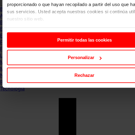
proporcionado o que hayan recopilado a partir del uso que 
Blog
sus servicios. Usted acepta nuestras cookies si continúa uti
Abogacia
nuestro sitio web.
Business
Empleo & Emprendimiento
Empresas
Permitir todas las cookies
Finanzas
Formación & Estudios
Luxury
Personalizar
Management
Marketing & Comunicación
Negocios
Rechazar
Recursos Humanos
Tecnología