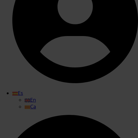
Es
En
Ca