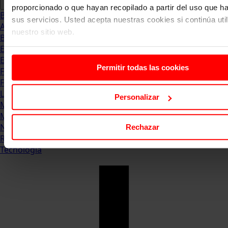
proporcionado o que hayan recopilado a partir del uso que 
Blog
sus servicios. Usted acepta nuestras cookies si continúa uti
Abogacia
nuestro sitio web.
Business
Empleo & Emprendimiento
Empresas
Permitir todas las cookies
Finanzas
Formación & Estudios
Luxury
Personalizar
Management
Marketing & Comunicación
Negocios
Rechazar
Recursos Humanos
Tecnología