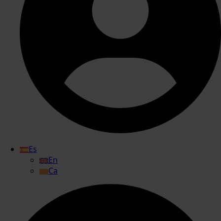
Es
En
Ca