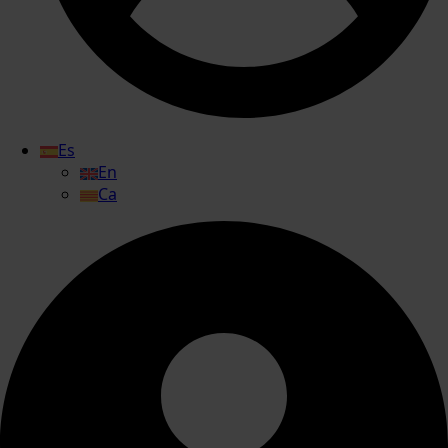
Es
En
Ca