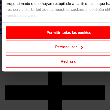
Formación & Estudios
proporcionado o que hayan recopilado a partir del uso que 
Luxury
sus servicios. Usted acepta nuestras cookies si continúa uti
Management
nuestro sitio web.
Marketing & Comunicación
Negocios
Recursos Humanos
Permitir todas las cookies
Tecnología
Personalizar
Rechazar