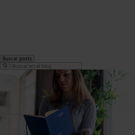
Buscar posts
Search
for: