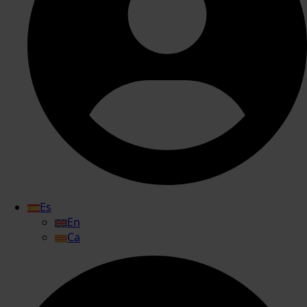
Es
En
Ca