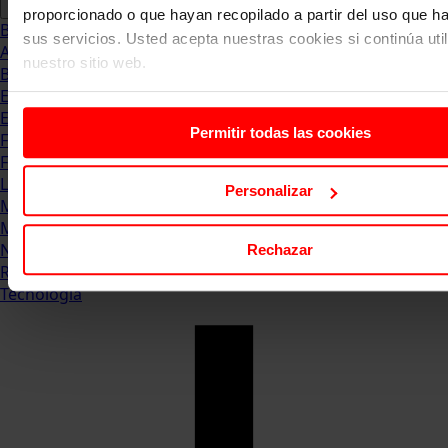
proporcionado o que hayan recopilado a partir del uso que 
Blog
sus servicios. Usted acepta nuestras cookies si continúa uti
Abogacia
nuestro sitio web.
Business
Empleo & Emprendimiento
Empresas
Permitir todas las cookies
Finanzas
Formación & Estudios
Luxury
Personalizar
Management
Marketing & Comunicación
Negocios
Rechazar
Recursos Humanos
Tecnología