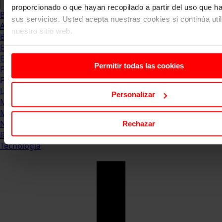
proporcionado o que hayan recopilado a partir del uso que 
Blog
sus servicios. Usted acepta nuestras cookies si continúa uti
Abogacia
nuestro sitio web.
Business
Empleo & Emprendimiento
Empresas
Permitir todas las cookies
Finanzas
Formación & Estudios
Luxury
Personalizar
Management
Marketing & Comunicación
Negocios
Rechazar
Recursos Humanos
Tecnología