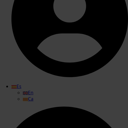
Es
En
Ca