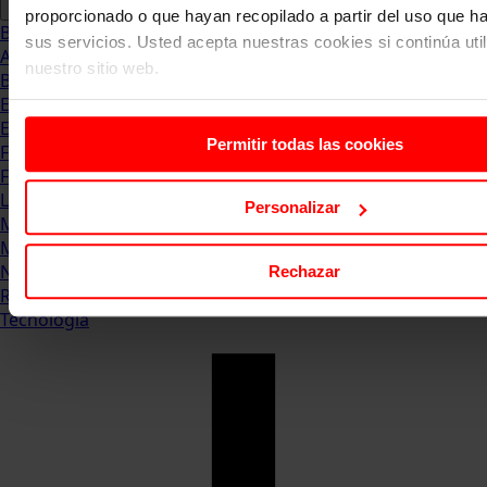
proporcionado o que hayan recopilado a partir del uso que 
Blog
sus servicios. Usted acepta nuestras cookies si continúa uti
Abogacia
nuestro sitio web.
Business
Empleo & Emprendimiento
Empresas
Permitir todas las cookies
Finanzas
Formación & Estudios
Luxury
Personalizar
Management
Marketing & Comunicación
Negocios
Rechazar
Recursos Humanos
Tecnología