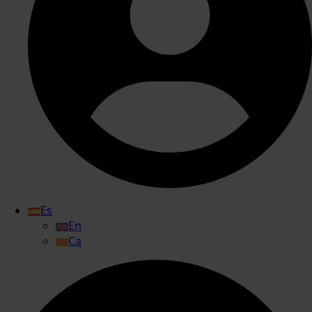
Es
En
Ca