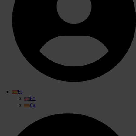
Es
En
Ca