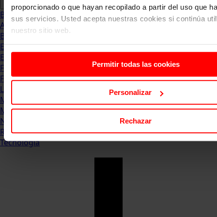
proporcionado o que hayan recopilado a partir del uso que 
Blog
sus servicios. Usted acepta nuestras cookies si continúa uti
Abogacia
nuestro sitio web.
Business
Empleo & Emprendimiento
Empresas
Permitir todas las cookies
Finanzas
Formación & Estudios
Luxury
Personalizar
Management
Marketing & Comunicación
Negocios
Rechazar
Recursos Humanos
Tecnología