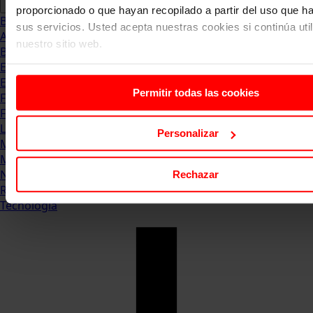
proporcionado o que hayan recopilado a partir del uso que 
Blog
sus servicios. Usted acepta nuestras cookies si continúa uti
Abogacia
nuestro sitio web.
Business
Empleo & Emprendimiento
Empresas
Permitir todas las cookies
Finanzas
Formación & Estudios
Luxury
Personalizar
Management
Marketing & Comunicación
Negocios
Rechazar
Recursos Humanos
Tecnología