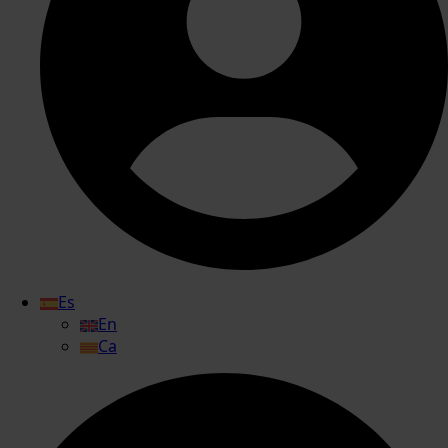
Es
En
Ca